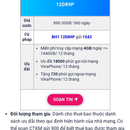
12D89P
Giá
890.000đ/ 360 ngày
cước
Cú
BH1
12D89P
gửi
1543
pháp
Miễn phí truy cập mạng
4GB
/ngày =>
1440GB/ 12 tháng
Ưu đãi
18000
phút gọi nội mạng
Ưu
VinaPhone/ 12 tháng
đãi
Tặng
720
phút gọi ngoại mạng
VinaPhone/ 12 tháng
SOẠN TIN
Đối tượng tham gia
: Dành cho thuê bao thuộc danh
sách ưu đãi theo qui định hiện hành của nhà mạng, Có
thể soạn CTKM gửi 900 để biết thuê bao được tham gia