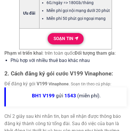
6G/ngày => 180Gb/tháng
Miễn phí gọi nội mạng dưới 20 phút
Ưu đãi
Miễn phí 50 phút gọi ngoại mạng
SOẠN TIN
Phạm vi triển khai
: trên toàn quốc
Đối tượng tham gia
:
Phù hợp với nhiều thuê bao khác nhau
2. Cách đăng ký gói cước V199 Vinaphone:
Để đăng ký gói
V199
Vinaphone
. Soạn tin theo cú pháp:
BH1
V199
gửi
1543
(miễn phí).
Chỉ 2 giây sau khi nhắn tin, bạn sẽ nhận được thông báo
đăng ký thành công từ tổng đài. Sau đó việc của bạn là
khởi động lại thiết bị và truy cập mạng như bình thường.