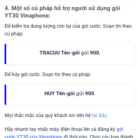
4. Một số cú pháp hỗ trợ người sử dụng gói
YT30 Vinaphone:
Để kiểm tra dung lượng còn lại của gói cước. Soạn tin theo
cú pháp:
TRACUU Tên-gói
gửi
900
.
Để hủy gói cước. Soạn tin theo cú pháp:
HUY Tên-gói
gửi
900
.
Mọi thắc mắc của quý khách xin liên hệ
tại đây
.
Hãy nhanh tay nhấc máy điện thoại lên và đăng ký
gói
cước YT30 của Vinaphone
đi thôi nào. Chúc các bạn thành