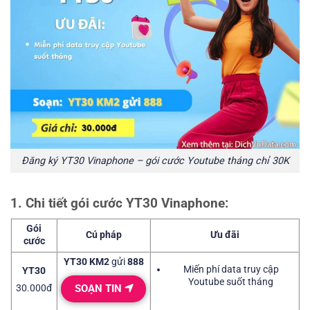
Đăng ký YT30 Vinaphone – gói cước Youtube tháng chỉ 30K
1. Chi tiết gói cước YT30 Vinaphone:
Gói
Cú pháp
Ưu đãi
cước
YT30 KM2
gửi
888
Miến phí data truy cập
YT30
Youtube suốt tháng
SOẠN TIN
30.000đ