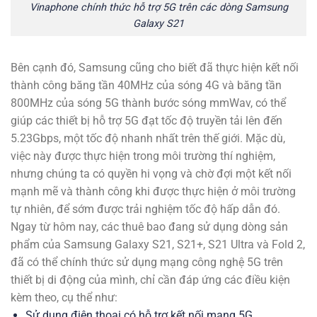
Vinaphone chính thức hỗ trợ 5G trên các dòng Samsung
Galaxy S21
Bên cạnh đó, Samsung cũng cho biết đã thực hiện kết nối
thành công băng tần 40MHz của sóng 4G và băng tần
800MHz của sóng 5G thành bước sóng mmWav, có thể
giúp các thiết bị hỗ trợ 5G đạt tốc độ truyền tải lên đến
5.23Gbps, một tốc độ nhanh nhất trên thế giới. Mặc dù,
việc này được thực hiện trong môi trường thí nghiệm,
nhưng chúng ta có quyền hi vọng và chờ đợi một kết nối
mạnh mẽ và thành công khi được thực hiện ở môi trường
tự nhiên, để sớm được trải nghiệm tốc độ hấp dẫn đó.
Ngay từ hôm nay, các thuê bao đang sử dụng dòng sản
phẩm của Samsung Galaxy S21, S21+, S21 Ultra và Fold 2,
đã có thể chính thức sử dụng mạng công nghệ 5G trên
thiết bị di động của mình, chỉ cần đáp ứng các điều kiện
kèm theo, cụ thể như:
Sử dụng điện thoại có hỗ trợ kết nối mạng 5G