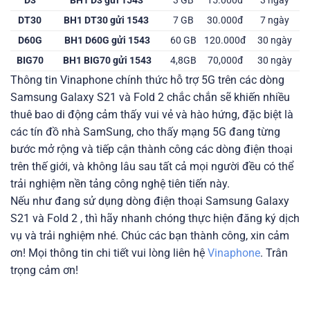
D3
BH1 D3 gửi 1543
3 GB
15.000đ
3 ngày
DT30
BH1 DT30 gửi 1543
7 GB
30.000đ
7 ngày
D60G
BH1 D60G gửi 1543
60 GB
120.000đ
30 ngày
BIG70
BH1 BIG70 gửi 1543
4,8GB
70,000đ
30 ngày
Thông tin Vinaphone chính thức hỗ trợ 5G trên các dòng
Samsung Galaxy S21 và Fold 2 chắc chắn sẽ khiến nhiều
thuê bao di động cảm thấy vui vẻ và hào hứng, đặc biệt là
các tín đồ nhà SamSung, cho thấy mạng 5G đang từng
bước mở rộng và tiếp cận thành công các dòng điện thoại
trên thế giới, và không lâu sau tất cả mọi người đều có thể
trải nghiệm nền tảng công nghệ tiên tiến này.
Nếu như đang sử dụng dòng điện thoại Samsung Galaxy
S21 và Fold 2 , thì hãy nhanh chóng thực hiện đăng ký dịch
vụ và trải nghiệm nhé. Chúc các bạn thành công, xin cảm
ơn! Mọi thông tin chi tiết vui lòng liên hệ
Vinaphone
. Trân
trọng cảm ơn!