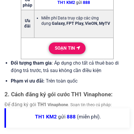
TH1 KM2
gửi
888
pháp
Miễn phí Data truy cập các ứng
Ưu
dụng
Galaxy, FPT Play, VieON, MyTV
đãi
SOẠN TIN
Đối tượng tham gia
: Áp dụng cho tất cả thuê bao di
động trả trước, trả sau không cần điều kiện
Phạm vi ưu đãi:
Trên toàn quốc
2. Cách đăng ký gói cước TH1 Vinaphone:
Để đăng ký gói
TH1
Vinaphone
. Soạn tin theo cú pháp:
TH1 KM2
gửi
888
(miễn phí).