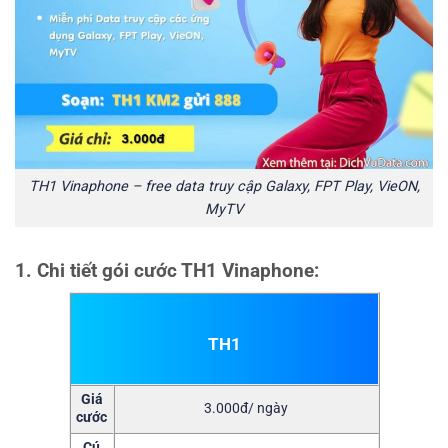
TH1 Vinaphone – free data truy cập Galaxy, FPT Play, VieON,
MyTV
1. Chi tiết gói cước TH1 Vinaphone:
TH1
Giá
3.000đ/ ngày
cước
Cú