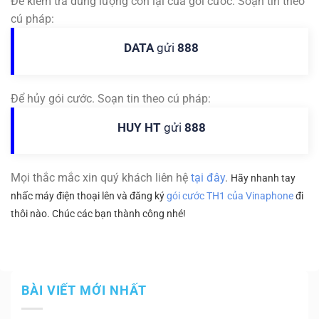
Để kiểm tra dung lượng còn lại của gói cước. Soạn tin theo
cú pháp:
DATA
gửi
888
Để hủy gói cước. Soạn tin theo cú pháp:
HUY HT
gửi
888
Mọi thắc mắc xin quý khách liên hệ
tại đây
.
Hãy nhanh tay
nhấc máy điện thoại lên và đăng ký
gói cước TH1 của Vinaphone
đi
thôi nào. Chúc các bạn thành công nhé!
BÀI VIẾT MỚI NHẤT