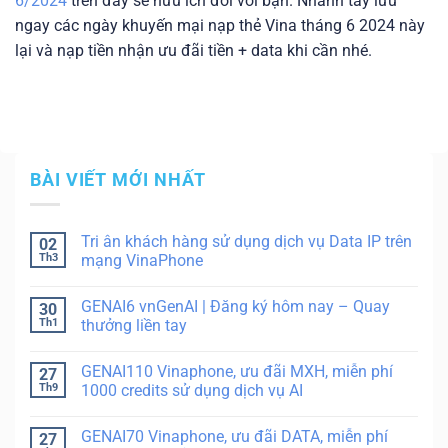
6/2024
trên đây sẽ hữu ích đối với bạn. Nhanh tay lưu
ngay các ngày khuyến mại nạp thẻ Vina tháng 6 2024 này
lại và nạp tiền nhận ưu đãi tiền + data khi cần nhé.
BÀI VIẾT MỚI NHẤT
Tri ân khách hàng sử dụng dịch vụ Data IP trên
02
Th3
mạng VinaPhone
GENAI6 vnGenAI | Đăng ký hôm nay – Quay
30
Th1
thưởng liền tay
GENAI110 Vinaphone, ưu đãi MXH, miễn phí
27
Th9
1000 credits sử dụng dịch vụ AI
GENAI70 Vinaphone, ưu đãi DATA, miễn phí
27