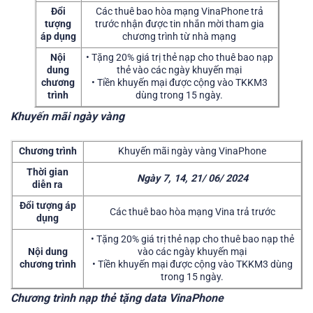
Đổi
Các thuê bao hòa mạng VinaPhone trả
tượng
trước nhận được tin nhắn mời tham gia
áp dụng
chương trình từ nhà mạng
Nội
• Tặng 20% giá trị thẻ nạp cho thuê bao nạp
dung
thẻ vào các ngày khuyến mại
chương
• Tiền khuyến mại được cộng vào TKKM3
trình
dùng trong 15 ngày.
Khuyến mãi ngày vàng
Chương trình
Khuyến mãi ngày vàng VinaPhone
Thời gian
Ngày 7, 14, 21/ 06/ 2024
diễn ra
Đổi tượng áp
Các thuê bao hòa mạng Vina trả trước
dụng
• Tặng 20% giá trị thẻ nạp cho thuê bao nạp thẻ
Nội dung
vào các ngày khuyến mại
chương trình
• Tiền khuyến mại được cộng vào TKKM3 dùng
trong 15 ngày.
Chương trình nạp thẻ tặng data VinaPhone