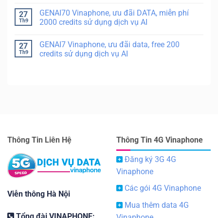
GENAI70 Vinaphone, ưu đãi DATA, miễn phí
27
Th9
2000 credits sử dụng dịch vụ AI
GENAI7 Vinaphone, ưu đãi data, free 200
27
Th9
credits sử dụng dịch vụ AI
Thông Tin Liên Hệ
Thông Tin 4G Vinaphone
Đăng ký 3G 4G
Vinaphone
Các gói 4G Vinaphone
Viễn thông Hà Nội
Mua thêm data 4G
Tổng đài VINAPHONE:
Vinaphone