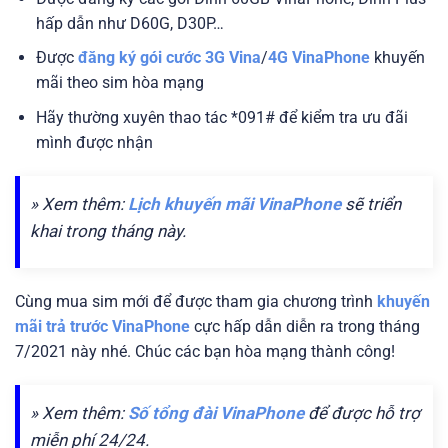
hấp dẫn như D60G, D30P…
Được
đăng ký gói cước 3G Vina
/
4G VinaPhone
khuyến
mãi theo sim hòa mạng
Hãy thường xuyên thao tác *091# để kiểm tra ưu đãi
mình được nhận
» Xem thêm:
Lịch khuyến mãi VinaPhone
sẽ triển
khai trong tháng này.
Cùng mua sim mới để được tham gia chương trình
khuyến
mãi trả trước VinaPhone
cực hấp dẫn diễn ra trong tháng
7/2021 này nhé. Chúc các bạn hòa mạng thành công!
» Xem thêm:
Số tổng đài VinaPhone
để được hỗ trợ
miễn phí 24/24.