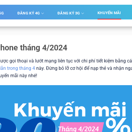
KHUYẾN MÃI
5G
ĐĂNG KÝ 4G
ĐĂNG KÝ 3G
Phone tháng 4/2024
c gọi thoại và lướt mạng liên tục với chi phí tiết kiệm bằng c
ẫn trong tháng 4
này. Đừng bỏ lỡ cơ hội để nạp thẻ và nhận ng
uyến mãi này nhé!