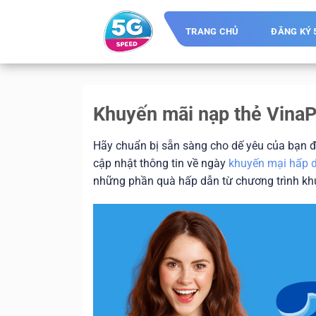
Skip
to
TRANG CHỦ
ĐĂNG KÝ 
content
Khuyến mãi nạp thẻ Vina
Hãy chuẩn bị sẵn sàng cho dế yêu của bạn đượ
cập nhật thông tin về ngày
khuyến mại hấp d
những phần quà hấp dẫn từ chương trình kh