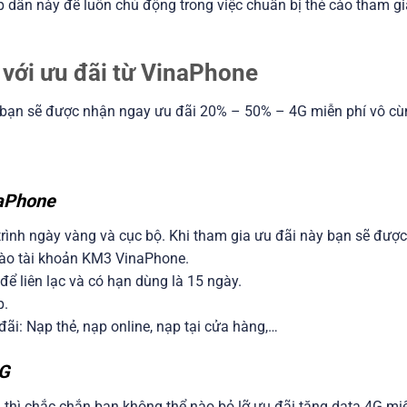
 dẫn này để luôn chủ động trong việc chuẩn bị thẻ cào tham g
 với ưu đãi từ VinaPhone
i bạn sẽ được nhận ngay ưu đãi 20% – 50% – 4G miễn phí vô cù
naPhone
rình ngày vàng và cục bộ. Khi tham gia ưu đãi này bạn sẽ được
vào tài khoản KM3 VinaPhone.
ể liên lạc và có hạn dùng là 15 ngày.
p.
đãi: Nạp thẻ, nạp online, nạp tại cửa hàng,…
4G
thì chắc chắn bạn không thể nào bỏ lỡ ưu đãi tặng data 4G mi