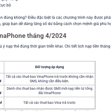
cục bộ
dẫn đúng không? Điều đặc biệt là các chương trình này được ph
n, giúp bạn dễ dàng tăng số dư bằng cách chọn mệnh giá phù h
inaPhone tháng 4/2024
ý nạp thẻ đúng thời gian triển khai. Chi tiết lịch nạp tiền tháng
Đối tượng áp dụng
Tất cả các thuê bao VinaPhone trả trước không cần nhận
4
SMS, không cần điều kiện.
Dành cho thuê bao nhận được SMS mời nạp tiền từ tổng
4
đài VinaPhone
4
Tất cả các thuê bao Vina trả trước