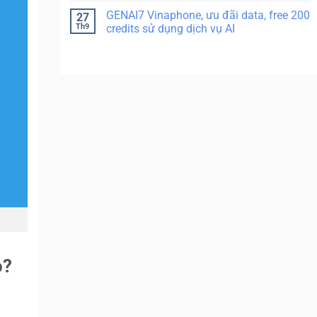
GENAI7 Vinaphone, ưu đãi data, free 200
27
Th9
credits sử dụng dịch vụ AI
o?