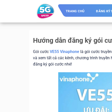
Skip
to
TRANG CHỦ
ĐĂNG KÝ 
content
Hướng dẫn đăng ký gói c
Gói cước
VE55 Vinaphone
là gói cước truyền 
và xem tất cả các kênh, chương trình truyền
đăng ký gói cước nhé!