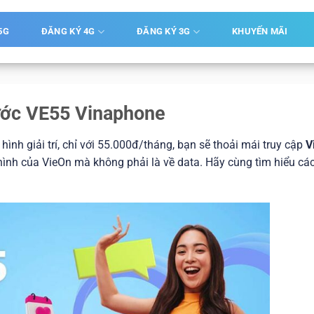
5G
ĐĂNG KÝ 4G
ĐĂNG KÝ 3G
KHUYẾN MÃI
ước VE55 Vinaphone
hình giải trí, chỉ với 55.000đ/tháng, bạn sẽ thoải mái truy cập
V
 hình của VieOn mà không phải là về data. Hãy cùng tìm hiểu cá