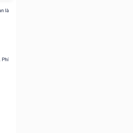
ạn là
. Phí