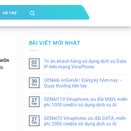
HỖ TRỢ
BÀI VIẾT MỚI NHẤT
ieOn
Tri ân khách hàng sử dụng dịch vụ Data
02
Th3
IP trên mạng VinaPhone
ch
GENAI6 vnGenAI | Đăng ký hôm nay –
30
Th1
Quay thưởng liền tay
GENAI110 Vinaphone, ưu đãi MXH, miễn
27
Th9
phí 1000 credits sử dụng dịch vụ AI
GENAI70 Vinaphone, ưu đãi DATA, miễn
27
Th9
phí 2000 credits sử dụng dịch vụ AI