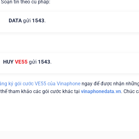
 Soạn tin theo cú pháp:
DATA
gửi
1543
.
HUY
VE55
gửi
1543
.
ăng ký gói cước VE55 của Vinaphone
ngay để được nhận nhữn
 thể tham khảo các gói cước khác tại
vinaphonedata.vn
. Chúc 