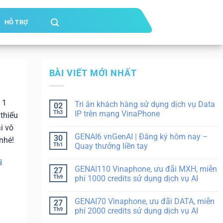
HỖ TRỢ
BÀI VIẾT MỚI NHẤT
 1
Tri ân khách hàng sử dụng dịch vụ Data
02
Th3
IP trên mạng VinaPhone
thiếu
i vô
GENAI6 vnGenAI | Đăng ký hôm nay –
30
 nhé!
Th1
Quay thưởng liền tay
i
GENAI110 Vinaphone, ưu đãi MXH, miễn
27
Th9
phí 1000 credits sử dụng dịch vụ AI
GENAI70 Vinaphone, ưu đãi DATA, miễn
27
Th9
phí 2000 credits sử dụng dịch vụ AI