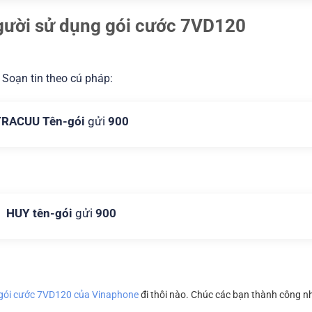
người sử dụng gói cước 7VD120
 Soạn tin theo cú pháp:
TRACUU Tên-gói
gửi
900
HUY tên-gói
gửi
900
gói cước 7VD120 của Vinaphone
đi thôi nào. Chúc các bạn thành công n