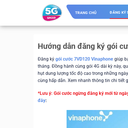
Skip
to
ĐĂNG KÝ 
TRANG CHỦ
content
Hướng dẫn đăng ký gói c
Đăng ký
gói cước 7VD120 Vinaphone
giúp bạ
tháng. Đồng hành cùng gói 4G dài kỳ này, qu
hụt dung lượng tốc độ cao trong những ngày 
cùng hấp dẫn. Xem nhanh thông tin chi tiết 
*Lưu ý: Gói cước ngừng đăng ký mới từ ngà
đây
: