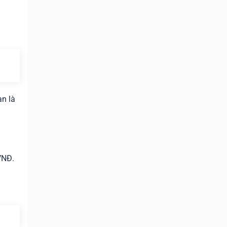
ạn là
VNĐ.