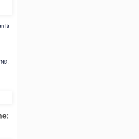
ạn là
VNĐ.
ne: