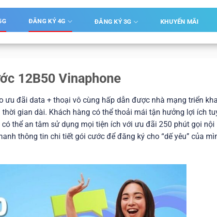
5G
ĐĂNG KÝ 4G
ĐĂNG KÝ 3G
KHUYẾN MÃI
ước 12B50 Vinaphone
o ưu đãi data + thoại vô cùng hấp dẫn được nhà mạng triển kha
hời gian dài. Khách hàng có thể thoải mái tận hưởng lợi ích tu
n có thể an tâm sử dụng mọi tiện ích với ưu đãi 250 phút gọi nội
h thông tin chi tiết gói cước để đăng ký cho “dế yêu” của mì