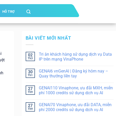
HỖ TRỢ
BÀI VIẾT MỚI NHẤT
i
Tri ân khách hàng sử dụng dịch vụ Data
02
Th3
IP trên mạng VinaPhone
yệt
GENAI6 vnGenAI | Đăng ký hôm nay –
30
nh
Th1
Quay thưởng liền tay
GENAI110 Vinaphone, ưu đãi MXH, miễn
27
Th9
phí 1000 credits sử dụng dịch vụ AI
GENAI70 Vinaphone, ưu đãi DATA, miễn
27
Th9
phí 2000 credits sử dụng dịch vụ AI