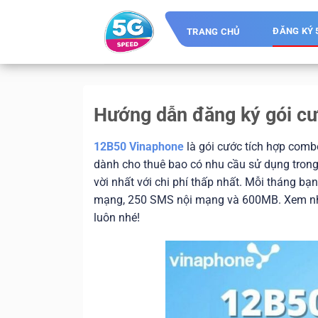
Skip
to
ĐĂNG KÝ 
TRANG CHỦ
content
Hướng dẫn đăng ký gói c
12B50 Vinaphone
là gói cước tích hợp comb
dành cho thuê bao có nhu cầu sử dụng trong t
vời nhất với chi phí thấp nhất. Mỗi tháng bạ
mạng, 250 SMS nội mạng và 600MB. Xem nhan
luôn nhé!