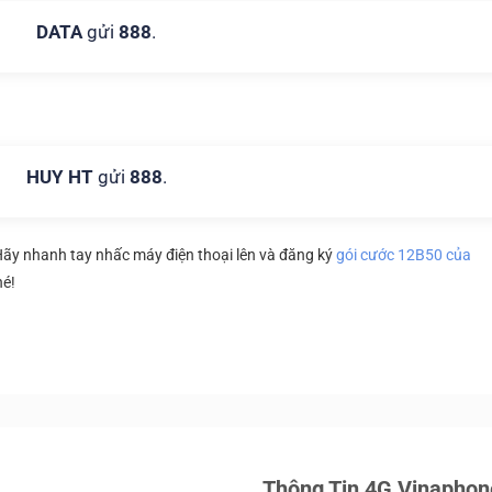
DATA
gửi
888
.
HUY HT
gửi
888
.
ãy nhanh tay nhấc máy điện thoại lên và đăng ký
gói cước 12B50 của
hé!
Thông Tin 4G Vinaphon