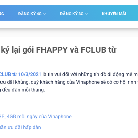
5G
ĐĂNG KÝ 4G
ĐĂNG KÝ 3G
KHUYẾN MÃI
ký lại gói FHAPPY và FCLUB từ
CLUB từ 10/3/2021
là tin vui đối với những tín đồ di động mê 
i ưu dãi khủng, quý khách hàng của Vinaphone sẽ có cơ hội rinh 
g đều đặn mỗi tháng.
3GB, 4GB mỗi ngày của Vinaphone
uần ưu đãi hấp dẫn