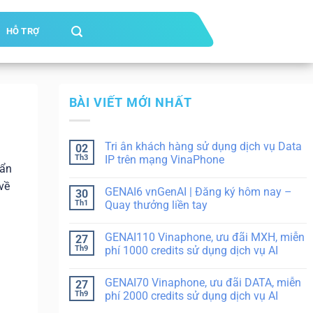
HỖ TRỢ
BÀI VIẾT MỚI NHẤT
Tri ân khách hàng sử dụng dịch vụ Data
02
Th3
IP trên mạng VinaPhone
mẩn
về
GENAI6 vnGenAI | Đăng ký hôm nay –
30
Th1
Quay thưởng liền tay
GENAI110 Vinaphone, ưu đãi MXH, miễn
27
Th9
phí 1000 credits sử dụng dịch vụ AI
GENAI70 Vinaphone, ưu đãi DATA, miễn
27
Th9
phí 2000 credits sử dụng dịch vụ AI