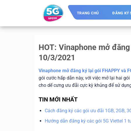
Skip
to
TRANG CHỦ
ĐĂNG KÝ 
content
HOT: Vinaphone mở đăng 
10/3/2021
Vinaphone mở đăng ký lại gói FHAPPY và F
gói cước hấp dẫn này, với việc mở lại hai gó
cho dế cưng ưu đãi cực kỳ khủng để sử dụn
TIN
MỚI NHẤT
Cách đăng ký các gói ưu đãi 1GB, 2GB, 
Hướng dẫn đăng ký các gói 5G Viettel 1 t