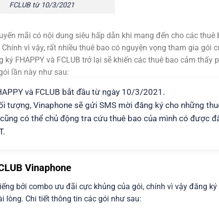
FCLUB từ 10/3/2021
yến mãi có nội dung siêu hấp dẫn khi mang đến cho các thuê
 Chính vì vậy, rất nhiều thuê bao có nguyện vọng tham gia gói 
g ký FHAPPY và FCLUB trở lại sẽ khiến các thuê bao cảm thấy 
gói lần này như sau:
FHAPPY và FCLUB bắt đầu từ ngày 10/3/2021.
ối tượng, Vinaphone sẽ gửi SMS mời đăng ký cho những thu
ũng có thể chủ động tra cứu thuê bao của mình có được đ
T.
 FCLUB Vinaphone
iếng bởi combo ưu đãi cực khủng của gói, chính vì vậy đăng ký
lòng. Chi tiết thông tin các gói như sau: