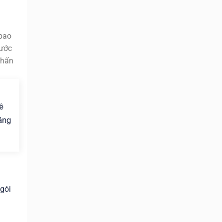
 bao
cước
phấn
ê
ăng
 gói