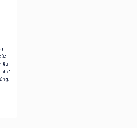
ng
của
hiều
y như
hủng.