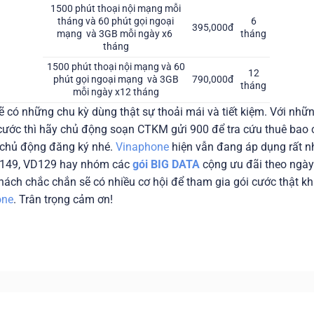
1500 phút thoại nội mạng mỗi
tháng và 60 phút gọi ngoại
6
395,000đ
mạng và 3GB mỗi ngày x6
tháng
tháng
1500 phút thoại nội mạng và 60
12
phút gọi ngoại mạng và 3GB
790,000đ
tháng
mỗi ngày x12 tháng
ẽ có những chu kỳ dùng thật sự thoải mái và tiết kiệm. Với nhữ
ước thì hãy chủ động soạn CTKM gửi 900 để tra cứu thuê bao 
 chủ động đăng ký nhé.
Vinaphone
hiện vẫn đang áp dụng rất n
VD149, VD129 hay nhóm các
gói BIG DATA
cộng ưu đãi theo ngà
hách chắc chắn sẽ có nhiều cơ hội để tham gia gói cước thật k
one
. Trân trọng cảm ơn!