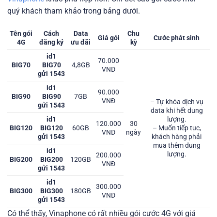
quý khách tham khảo trong bảng dưới.
Tên gói
Cách
Data
Chu
Giá gói
Cước phát sinh
4G
đăng ký
ưu đãi
kỳ
id1
70.000
BIG70
BIG70
4,8GB
VNĐ
gửi 1543
id1
90.000
BIG90
BIG90
7GB
VNĐ
– Tự khóa dịch vụ
gửi 1543
data khi hết dung
id1
lượng.
120.000
30
BIG120
BIG120
60GB
– Muốn tiếp tục,
VNĐ
ngày
gửi 1543
khách hàng phải
mua thêm dung
id1
lượng.
200.000
BIG200
BIG200
120GB
VNĐ
gửi 1543
id1
300.000
BIG300
BIG300
180GB
VNĐ
gửi 1543
Có thể thấy, Vinaphone có rất nhiều gói cước 4G với giá