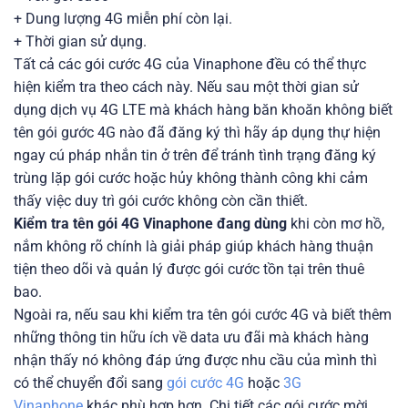
+ Dung lượng 4G miễn phí còn lại.
+ Thời gian sử dụng.
Tất cả các gói cước 4G của Vinaphone đều có thể thực
hiện kiểm tra theo cách này. Nếu sau một thời gian sử
dụng dịch vụ 4G LTE mà khách hàng băn khoăn không biết
tên gói gước 4G nào đã đăng ký thì hãy áp dụng thự hiện
ngay cú pháp nhắn tin ở trên để tránh tình trạng đăng ký
trùng lặp gói cước hoặc hủy không thành công khi cảm
thấy việc duy trì gói cước không còn cần thiết.
Kiểm tra tên gói 4G Vinaphone đang dùng
khi còn mơ hồ,
nắm không rõ chính là giải pháp giúp khách hàng thuận
tiện theo dõi và quản lý được gói cước tồn tại trên thuê
bao.
Ngoài ra, nếu sau khi kiểm tra tên gói cước 4G và biết thêm
những thông tin hữu ích về data ưu đãi mà khách hàng
nhận thấy nó không đáp ứng được nhu cầu của mình thì
có thể chuyển đổi sang
gói cước 4G
hoặc
3G
Vinaphone
khác phù hợp hơn. Chi tiết các gói cước mời