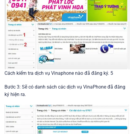
Cách kiểm tra dịch vụ Vinaphone nào đã đăng ký. 5
Bước 3: Sẽ có danh sách các dịch vụ VinaPhone đã đăng
ký hiện ra.