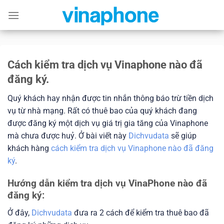
Skip
to
content
Cách kiểm tra dịch vụ Vinaphone nào đã
đăng ký.
Quý khách hay nhận được tin nhắn thông báo trừ tiền dịch
vụ từ nhà mạng. Rất có thuê bao của quý khách đang
được đăng ký một dịch vụ giá trị gia tăng của Vinaphone
mà chưa được huỷ. Ở bài viết này
Dichvudata
sẽ giúp
khách hàng
cách kiểm tra dịch vụ Vinaphone nào đã đăng
ký
.
Hướng dẫn kiểm tra dịch vụ VinaPhone nào đã
đăng ký:
Ở đây,
Dichvudata
đưa ra 2 cách để kiểm tra thuê bao đã