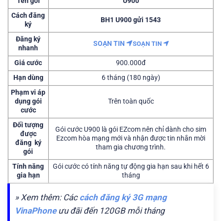
Tên gói
U900
Cách đăng
BH1 U900
gửi 1543
ký
Đăng ký
SOẠN TIN
SOẠN TIN
nhanh
Giá cước
900.000đ
Hạn dùng
6 tháng (180 ngày)
Phạm vi áp
dụng gói
Trên toàn quốc
cước
Đối tượng
Gói cước U900 là gói EZcom nên chỉ dành cho sim
được
Ezcom hòa mạng mới và nhận được tin nhắn mời
đăng ký
tham gia chương trình.
gói
Tính năng
Gói cước có tính năng tự động gia hạn sau khi hết 6
gia hạn
tháng
» Xem thêm: Các
cách đăng ký 3G mạng
VinaPhone
ưu đãi đến 120GB mỗi tháng