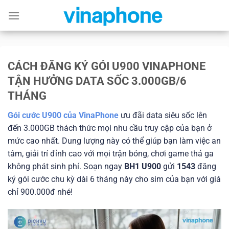
Skip
to
content
CÁCH ĐĂNG KÝ GÓI U900 VINAPHONE
TẬN HƯỞNG DATA SỐC 3.000GB/6
THÁNG
Gói cước U900 của VinaPhone
ưu đãi data siêu sốc lên
đến 3.000GB thách thức mọi nhu cầu truy cập của bạn ở
mức cao nhất. Dung lượng này có thể giúp bạn làm việc an
tâm, giải trí đỉnh cao với mọi trận bóng, chơi game thả ga
không phát sinh phí. Soạn ngay
BH1 U900
gửi
1543
đăng
ký gói cước chu kỳ dài 6 tháng này cho sim của bạn với giá
chỉ 900.000đ nhé!