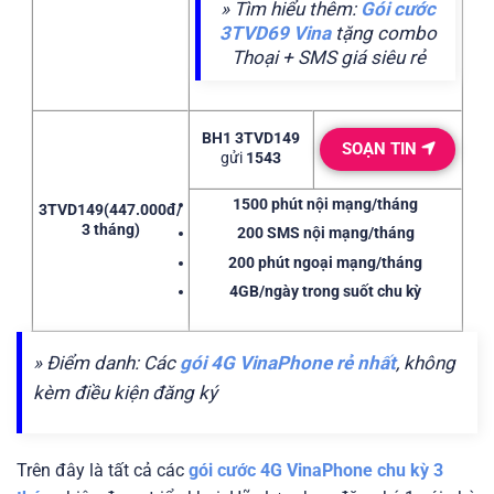
» Tìm hiểu thêm:
Gói cước
3TVD69 Vina
tặng combo
Thoại + SMS giá siêu rẻ
BH1 3TVD149
SOẠN TIN
gửi
1543
1500 phút
nội mạng/tháng
3TVD149
(447.000đ/
3 tháng)
200 SMS
nội mạng/tháng
200 phút
ngoại mạng/tháng
4GB/ngày
trong suốt chu kỳ
» Điểm danh: Các
gói 4G VinaPhone rẻ nhất
, không
kèm điều kiện đăng ký
Trên đây là tất cả các
gói cước 4G VinaPhone chu kỳ 3