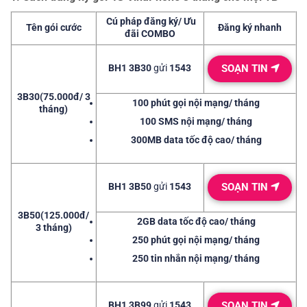
Cú pháp đăng ký/ Ưu
Tên gói cước
Đăng ký nhanh
đãi COMBO
BH1 3B30
gửi
1543
SOẠN TIN
3B30
(75.000đ/ 3
100 phút
gọi nội mạng/ tháng
tháng)
100 SMS
nội mạng/ tháng
300MB
data tốc độ cao/ tháng
BH1 3B50
gửi
1543
SOẠN TIN
3B50
(125.000đ/
2GB
data tốc độ cao/ tháng
3 tháng)
250 phút
gọi nội mạng/ tháng
250 tin nhắn
nội mạng/ tháng
BH1 3B99
gửi
1543
SOẠN TIN