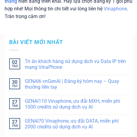
tháng
hiện đang triển khai. Hãy lựa chọn đăng ký 1 gói phù
hợp nhé! Mọi thông tin chi tiết vui lòng liên hệ
Vinaphone
.
Trân trọng cảm ơn!
BÀI VIẾT MỚI NHẤT
Tri ân khách hàng sử dụng dịch vụ Data IP trên
02
Th3
mạng VinaPhone
GENAI6 vnGenAI | Đăng ký hôm nay – Quay
30
Th1
thưởng liền tay
GENAI110 Vinaphone, ưu đãi MXH, miễn phí
27
Th9
1000 credits sử dụng dịch vụ AI
GENAI70 Vinaphone, ưu đãi DATA, miễn phí
27
Th9
2000 credits sử dụng dịch vụ AI