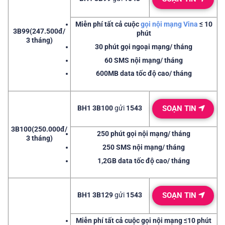
Miễn phí
tất cả cuộc
gọi nội mạng Vina
≤ 10
3B99
(247.500đ/
phút
3 tháng)
30 phút
gọi ngoại mạng/ tháng
60 SMS
nội mạng/ tháng
600MB
data tốc độ cao/ tháng
BH1 3B100
gửi
1543
SOẠN TIN
3B100
(250.000đ/
250 phút
gọi nội mạng/ tháng
3 tháng)
250 SMS
nội mạng/ tháng
1,2GB
data tốc độ cao/ tháng
BH1 3B129
gửi
1543
SOẠN TIN
Miễn phí
tất cả cuộc gọi nội mạng
≤
10 phút