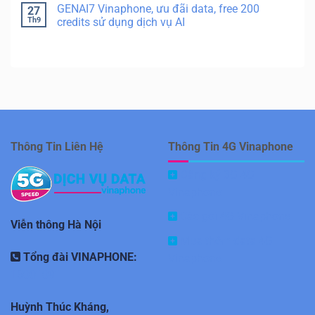
GENAI7 Vinaphone, ưu đãi data, free 200
27
Th9
credits sử dụng dịch vụ AI
Thông Tin Liên Hệ
Thông Tin 4G Vinaphone
Đăng ký 3G 4G
Vinaphone
Các gói 4G Vinaphone
Viễn thông Hà Nội
Mua thêm data 4G
Tổng đài VINAPHONE:
Vinaphone
18001091
Huỳnh Thúc Kháng,