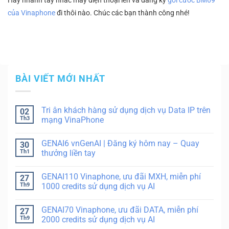
Hãy nhanh tay nhấc máy điện thoại lên và đăng ký
gói cước BM69
của Vinaphone
đi thôi nào. Chúc các bạn thành công nhé!
BÀI VIẾT MỚI NHẤT
Tri ân khách hàng sử dụng dịch vụ Data IP trên
02
Th3
mạng VinaPhone
GENAI6 vnGenAI | Đăng ký hôm nay – Quay
30
Th1
thưởng liền tay
GENAI110 Vinaphone, ưu đãi MXH, miễn phí
27
Th9
1000 credits sử dụng dịch vụ AI
GENAI70 Vinaphone, ưu đãi DATA, miễn phí
27
Th9
2000 credits sử dụng dịch vụ AI