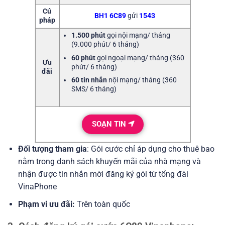
Cú
BH1 6C89
gửi
1543
pháp
1.500 phút
gọi nội mạng/ tháng
(9.000 phút/ 6 tháng)
60 phút
gọi ngoại mạng/ tháng (360
Ưu
phút/ 6 tháng)
đãi
60 tin nhắn
nội mạng/ tháng (360
SMS/ 6 tháng)
SOẠN TIN
Đối tượng tham gia
: Gói cước chỉ áp dụng cho thuê bao
nằm trong danh sách khuyến mãi của nhà mạng và
nhận được tin nhắn mời đăng ký gói từ tổng đài
VinaPhone
Phạm vi ưu đãi:
Trên toàn quốc