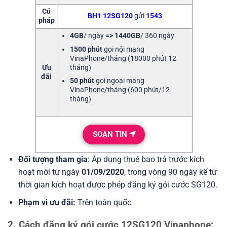
Cú
BH1 12SG120
gửi
1543
pháp
4GB
/ ngày
=> 1440GB
/ 360 ngày
1500 phút
gọi nội mạng
VinaPhone/tháng (18000 phút 12
tháng)
Ưu
đãi
50 phút
gọi ngoại mạng
VinaPhone/tháng (600 phút/12
tháng)
SOẠN TIN
Đối tượng tham gia
:
Áp dụng thuê bao trả trước kích
hoạt mới từ ngày
01/09/2020
, trong vòng 90 ngày kể từ
thời gian kích hoạt được phép đăng ký gói cước SG120.
Phạm vi ưu đãi:
Trên toàn quốc
2. Cách đăng ký gói cước 12SG120 Vinaphone: