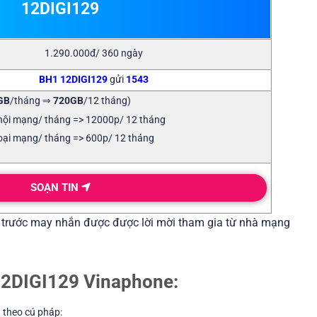
12DIGI129
1.290.000đ/ 360 ngày
BH1 12DIGI129
gửi
1543
GB
/tháng ⇒
720GB
/12 tháng)
 nội mạng/ tháng => 12000p/ 12 tháng
oại mạng/ tháng => 600p/ 12 tháng
SOẠN TIN
ả trước may nhắn được được lời mời tham gia từ nhà mạng
12DIGI129 Vinaphone:
n theo cú pháp: