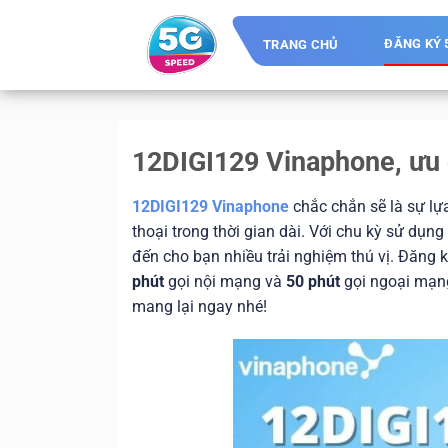
Skip
to
ĐĂNG KÝ 
TRANG CHỦ
content
12DIGI129 Vinaphone, ưu 
12DIGI129 Vinaphone
chắc chắn sẽ là sự lự
thoại trong thời gian dài. Với chu kỳ sử dụn
đến cho bạn nhiều trải nghiệm thú vị. Đăng
phút
gọi nội mạng và
50 phút
gọi ngoại mạng
mang lại ngay nhé!