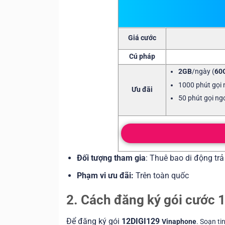
Giá cước
Cú pháp
2GB
/ngày (
60
1000 phút gọi
Ưu đãi
50 phút gọi ng
Đối tượng tham gia
: Thuê bao di động tr
Phạm vi ưu đãi:
Trên toàn quốc
2. Cách đăng ký gói cước 
Để đăng ký gói
12DIGI129
Vinaphone
. Soạn ti