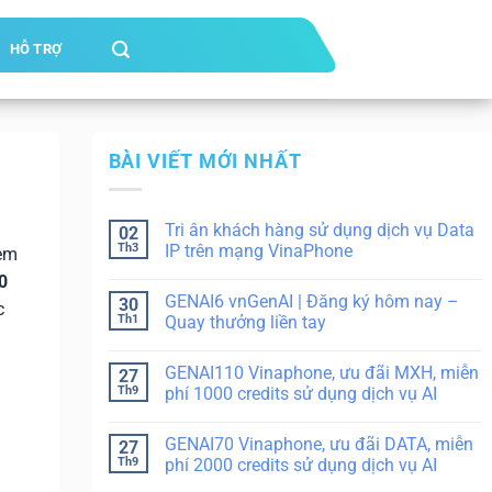
HỖ TRỢ
BÀI VIẾT MỚI NHẤT
i
Tri ân khách hàng sử dụng dịch vụ Data
02
Th3
IP trên mạng VinaPhone
đem
0
GENAI6 vnGenAI | Đăng ký hôm nay –
30
c
Th1
Quay thưởng liền tay
GENAI110 Vinaphone, ưu đãi MXH, miễn
27
Th9
phí 1000 credits sử dụng dịch vụ AI
GENAI70 Vinaphone, ưu đãi DATA, miễn
27
Th9
phí 2000 credits sử dụng dịch vụ AI